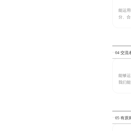
能运用
分、合
04 交流
能够运
我们能
05 有